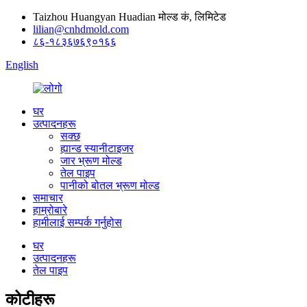
Taizhou Huangyan Huadian मोल्ड कं, लिमिटेड
lilian@cnhdmold.com
८६-१८३६७६९०१६६
English
घर
उत्पादनहरू
सक्छ
ह्यान्ड स्यानीटाइजर
जार भ्रूण मोल्ड
तेल पाइप
पानीको बोतल भ्रूण मोल्ड
समाचार
हाम्रोबारे
हामीलाई सम्पर्क गर्नुहोस
घर
उत्पादनहरू
तेल पाइप
कोटीहरू