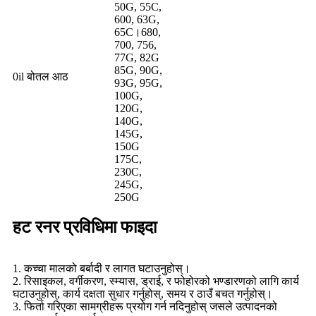
50G, 55C,
600, 63G,
65C।680,
700, 756,
77G, 82G
85G, 90G,
0il बोतल आठ
93G, 95G,
100G,
120G,
140G,
145G,
150G
175C,
230C,
245G,
250G
हट रनर प्रविधिमा फाइदा
1. कच्चा मालको बर्बादी र लागत घटाउनुहोस्।
2. रिसाइकल, वर्गीकरण, स्म्यास, ड्राई, र फोहोरको भण्डारणको लागि कार्य
घटाउनुहोस्, कार्य दक्षता सुधार गर्नुहोस्, समय र ठाउँ बचत गर्नुहोस्।
3. फिर्ता गरिएका सामग्रीहरू प्रयोग गर्न नदिनुहोस् जसले उत्पादनको