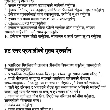
गुणस्तरलाई असर गर्छ।
4. समान गुणस्तर स्तरमा उत्पादनको ग्यारेन्टी गर्नुहोस्
5. इंजेक्शन भोल्युम बढाउनुहोस्, प्लास्टिक पिघलको संकुचन सुधार गर्नुहोस्
6. इंजेक्शन प्रकार्यलाई गहन बनाउनुहोस्, प्रविधि सुधार गर्नुहोस्
7. इंजेक्शन र दबाब कायम राख्न को समय घटाउनुहोस्
8. Clamping बल घटाउनुहोस्
9. इंजेक्शन सञ्चालनको मोल्ड खोल्ने स्ट्रोक छोटो पार्नुहोस्, नोजल
सामग्री बाहिर निकाल्ने समय हटाउनुहोस्
10. इंजेक्शन चक्र छोटो पार्नुहोस्, स्वचालन र कार्य दक्षता सुधार गर्नुहोस्
हट रनर प्रणालीको मुख्य प्रदर्शन
1. प्लास्टिक पिघलिएको तापमान ठीकसँग नियन्त्रण गर्नुहोस्, सामग्रीको
गिरावट हटाउनुहोस्।
2. प्राकृतिक सन्तुलित धावक डिजाइन, मोल्ड गुहा समान रूपमा भरिएको।
3. तातो नोजलको उपयुक्त साइजले प्लास्टिक पग्लिएको मोबाइल
सफलतापूर्वक र मोल्ड गुहा समान रूपमा भरिएको सुनिश्चित गर्न सकिन्छ।
4. सही गेट संरचना र आकारले मोल्ड गुहा समान रूपमा भरिएको ग्यारेन्टी गर्न
सक्छ, सुई भल्भ गेट समय मा बन्द, चक्र समय छोटो गर्न।
5. धावकमा कुनै मृत कोण छैन, छिट्टै रङ परिवर्तन गर्न बीमा गर्नुहोस्,
सामग्रीको ह्रासबाट बच्न।
6. दबाब कम गर्नुहोस्
7. दबाब कायम राख्न समय उचित छ।