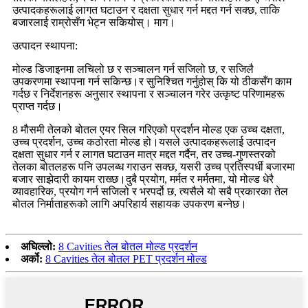
उत्पादकहरूलाई लागत घटाउन र दक्षता सुधार गर्न मद्दत गर्न सक्छ, ताकि
बजारलाई राम्रोसँग भेट्न सकियोस्। माग।
उत्पादन स्थापना:
मोल्ड डिजाइनमा लचिलो छ र सञ्चालन गर्न सजिलो छ, र सजिलै
उपकरणमा स्थापना गर्न सकिन्छ।र सुनिश्चित गर्नुहोस् कि यो ठीकसँग काम
गर्दछ र निर्देशनहरू अनुसार स्थापना र सञ्चालन गरेर उत्कृष्ट परिणामहरू
प्राप्त गर्दछ।
8 मौसमी तेलको बोतल एयर सिल गरिएको प्रदर्शन मोल्ड एक उच्च दक्षता,
उच्च प्रदर्शन, उच्च कठोरता मोल्ड हो।यसले उत्पादकहरूलाई उत्पादन
दक्षता सुधार गर्न र लागत घटाउन मात्र मद्दत गर्दैन, तर उच्च-गुणस्तरको
तेलका बोतलहरू पनि उपलब्ध गराउन सक्छ, यसरी उच्च प्रतिस्पर्धी बजारमा
बजार साझेदारी कायम राख्छ।दुबै प्रयोग, मर्मत र मर्मतमा, यो मोल्ड धेरै
व्यावहारिक, प्रयोग गर्न सजिलो र भरपर्दो छ, त्यसैले यो सबै प्रकारका तेल
बोतल निर्माताहरूको लागि अपरिहार्य सहायक उपकरण बन्नेछ।
अघिल्लो:
8 Cavities तेल बोतल मोल्ड प्रदर्शन
अर्को:
8 Cavities तेल बोतल PET प्रदर्शन मोल्ड