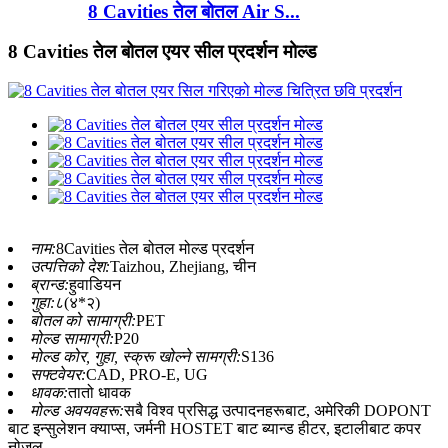
8 Cavities तेल बोतल Air S...
8 Cavities तेल बोतल एयर सील प्रदर्शन मोल्ड
नाम:
8Cavities तेल बोतल मोल्ड प्रदर्शन
उत्पत्तिको देश:
Taizhou, Zhejiang, चीन
ब्रान्ड:
हुवाडियन
गुहा:
८(४*२)
बोतल को सामाग्री:
PET
मोल्ड सामाग्री:
P20
मोल्ड कोर, गुहा, स्क्रू खोल्ने सामग्री:
S136
सफ्टवेयर:
CAD, PRO-E, UG
धावक:
तातो धावक
मोल्ड अवयवहरू:
सबै विश्व प्रसिद्ध उत्पादनहरूबाट, अमेरिकी DOPONT
बाट इन्सुलेशन क्याप्स, जर्मनी HOSTET बाट ब्यान्ड हीटर, इटालीबाट कपर
नोजल ...